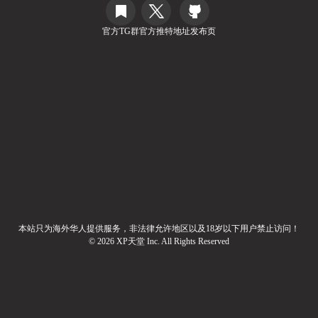
官方TG群
官方推特
地址发布页
本站只为海外华人提供服务，非法律允许地区以及18岁以下用户禁止访问！
© 2026 XP天堂 Inc. All Rights Reserved